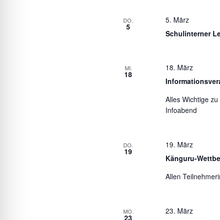
5. März
DO.
5
Schulinterner 
18. März
MI.
18
Informationsver
Alles Wichtige zu
Infoabend
19. März
DO.
19
Känguru-Wettb
Allen Teilnehmeri
23. März
MO.
23