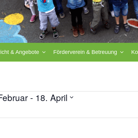
richt & Angebote
Förderverein & Betreuung
Ko
Februar
 - 
18. April