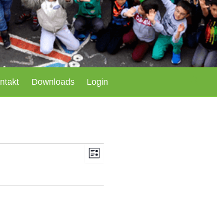
Such
ntakt
Downloads
Login
Ansichten-
Veranstaltung
Liste
Navigation
Ansichten-
Navigation