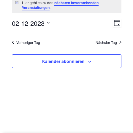
für
Hier geht es zu den
nächsten bevorstehenden
Hinweis
Veranstaltungen
.
2.
Dezember
02-12-2023
Ansichte
Veranst
Tag
2023
Navigati
Ansich
Datum
wählen.
Navigat
Vorheriger Tag
Nächster Tag
Kalender abonnieren