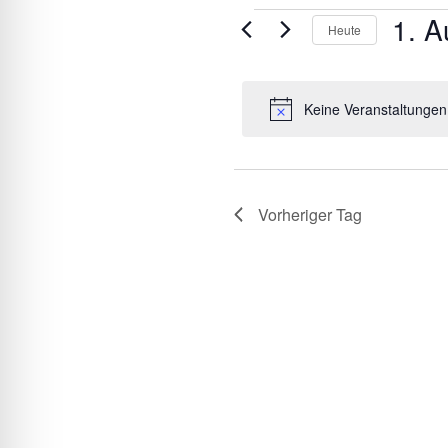
1. A
Veranstaltungen
Heute
für
Datum
wählen.
1.
Keine Veranstaltungen
August
2024
Vorheriger Tag