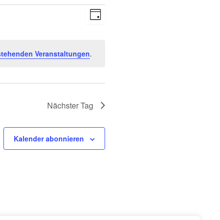
Ansichten-
Veranstaltung
Tag
Navigation
Ansichten-
Navigation
stehenden Veranstaltungen
.
Nächster Tag
Kalender abonnieren