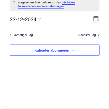
für
vorgesehen. Hier geht es zu den
nächsten
Hinweis
bevorstehenden Veranstaltungen
.
22.
Dezember
22-12-2024
Ansichte
Veranst
Tag
2024
Navigati
Ansich
Datum
wählen.
Navigat
Vorheriger Tag
Nächster Tag
Kalender abonnieren